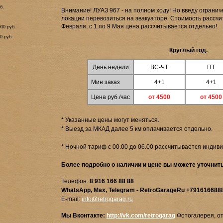
б.
Внимание! ЛУАЗ 967 - на полном ходу! Но введу огранич
локации перевозиться на эвакуаторе. Стоимость рассчи
Февраля, с 1 по 9 Мая цена рассчитывается отдельно!
000 руб.
0 руб.
Круглый год.
День недели
ВС-ЧТ
ПТ
Мин заказ
4+1
4+1
Цена руб./час
от 4500
от 4500
* Указанные цены могут меняться.
* Выезд за МКАД далее 5 км оплачивается отдельно.
* Ночной тариф с 00.00 до 06.00 рассчитывается индив
Более подробно о наличии и цене вы можете уточнить
Телефон:
8 916 166 88 88
WhatsApp, Max, Telegram - RetroGarageRu
+791616688
E-mail:
info@retrogarag.ru
Мы Вконтакте:
http://vk.com/retrogarag
Фотогалерея, от