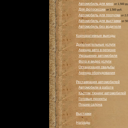
Автомобиль для кино
от 1,500 ру
Для фотосессии
от 1,500 руб.
Автомобиль для прогулки
от 2,
Автомобиль для выставки
от 50
Автомобиль без водителя
Корпоративные выезды
Дополнительные услуги
Аренда авто в регионе
Украшение автомобиля
Фото и видео услуги
Организация свадьбы
Аренда оборудования
Реставрация автомобилей
Автомобили в работе
Кастом, тюнинг автомобилей
Готовые проекты
Пошив салона
Выставки
Награды