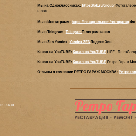
Мы на Одноклассниках:
https://ok.ru/group/
Фотогалерея
гараж.
Мы в Инстаграмм:
https://instagram.com/retrogarag
Фот
Мы в Telegram:
Telegram
Телеграм канал
Мы в Zen Yandex:
Yandex ZEN
Яндекс Зен
Канал на YouTUBE:
Канал на YouTUBE
LIFE - RetroGara
Канал на YouTUBE:
Канал на YouTUBE
Ретро Гараж Мо
Отзывы о компании РЕТРО ГАРАЖ МОСКВА:
Ретро га
оновская