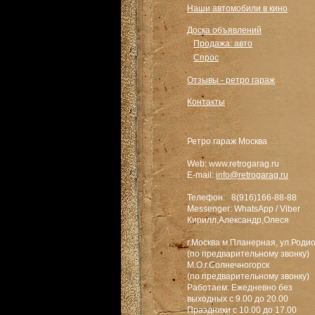
Наши автомобили в кино
Доска объявлений
Продажа: авто
Спрос
Отзывы - ретро гараж
Контакты
Ретро гараж Москва
Web: www.retrogarag.ru
E-mail:
info@retrogarag.ru
Телефон: 8(916)166-88-88
Messenger: WhatsApp / Viber
Кирилл,Александр,Олеся
г.Москва м.Планерная, ул.Роди
(по предварительному звонку)
М.О.г.Солнечногорск
(по предварительному звонку)
Работаем: Ежедневно без
выходных с 9.00 до 20.00
Праздники с 10.00 до 17.00