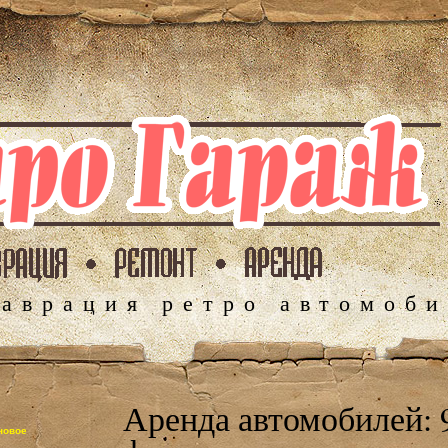
таврация ретро автомоб
Аренда автомобилей: 9
новое