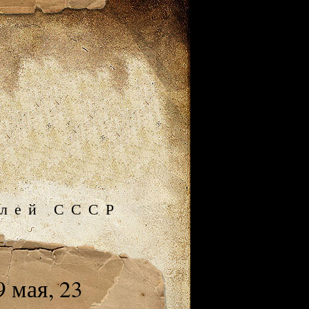
илей СССР
 мая, 23