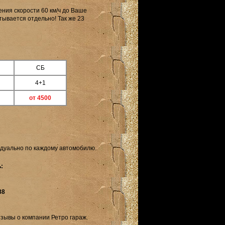
ения скорости 60 км/ч до Ваше
тывается отдельно! Так же 23
СБ
4+1
от 4500
идуально по каждому автомобилю.
:
88
зывы о компании Ретро гараж.