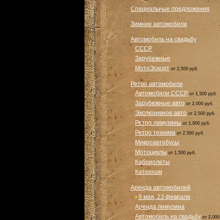
Специальные предложения
Зимние автомобили
Автомобиль на свадьбу
СССР
Зарубежные
МотоЭскорт
от 2,500 руб.
Ретро автомобили
Автомобили СССР
от 1,500 руб.
Зарубежные авто
от 2,000 руб.
Экслюзивное авто
от 2,500 руб.
Ретро лимузины
от 1,800 руб.
Ретро техника
от 2,500 руб.
Микроавтобусы
Мотоциклы
от 1,500 руб.
Кабриолеты
Катерхам
Аренда автомобилей
•
9 мая, 23 февраля
Аренда лимузина
Автомобиль на свадьбу
от 2,000