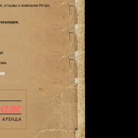
, отзывы о компании Ретро
огалерея.
ge
сква
раж
.