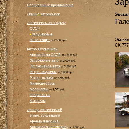
За
Специальные предложения
Экска
Зимние автомобили
Гал
Автомобиль на свадьбу
СССР
•
Зарубежные
Экскал
МотоЭскорт
от 2,500 руб.
СК 777
Ретро автомобили
Автомобили СССР
от 1,500 руб.
Зарубежные авто
от 2,000 руб.
Экслюзивное авто
от 2,500 руб.
Ретро лимузины
от 1,800 руб.
Ретро техника
от 2,500 руб.
Микроавтобусы
Мотоциклы
от 1,500 руб.
Кабриолеты
Катерхам
Аренда автомобилей
9 мая, 23 февраля
Аренда лимузина
Автомобиль на свадьбу
от 2,000 руб.