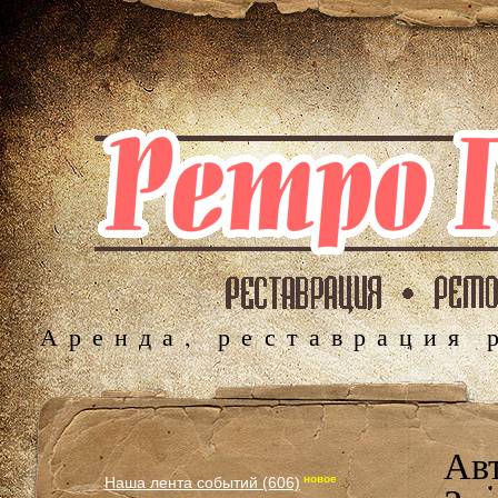
Аренда, реставрация 
Авт
новое
Наша лента событий (606)