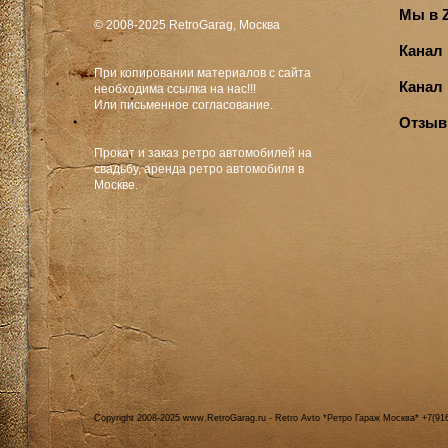
Мы в 
© 2008-2025 RetroGarag, Москва
Канал
При копировании материалов с сайта
Канал
необходима ссылка на нас!!!
Или письменное согласование.
Отзыв
Прокат и заказ ретро автомобилей на
свадьбу, аренда ретро автомобиля в
Москве.
Copyright 2008-2025 www.RetroGarag.ru - Retro Avto *Ретро Гараж Москва* +7(91