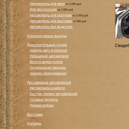
Автомобиль для кино
от 1,500 руб.
Для фотосессии
от 1,500 руб.
Автомобиль для прогулки
от 2,000 руб.
Автомобиль для выставки
от 500 руб.
Автомобиль без водителя
Корпоративные выезды
Дополнительные услуги
Сваде
Аренда авто в регионе
Украшение автомобиля
Фото и видео услуги
Организация свадьбы
Аренда оборудования
Реставрация автомобилей
Автомобили в работе
Кастом, тюнинг автомобилей
Готовые проекты
Пошив салона
Выставки
Награды